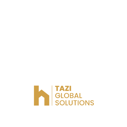
Appartement de haute standing
ter
Kénitra
Chambres
Les salles de b
3
2
Appartement équipée
ter
Kénitra
Chambres
Les salles de b
10
4