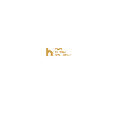
double vitrage et climatisation centralisée. Cuisine
entièrement équipée, offrant confort et modernité dans
uncadre agréable.
Commodités De La Propriété
Balcon
Câble TV
Carrelage de qualité
Climatisation
Cuisine
Double Vitrage
Espace extérieur