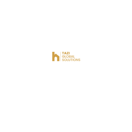
Nom De Famille*
Mot de passe*
Confirmer Le Mot De Passe*
Sélectionnez Un Type De Compte*