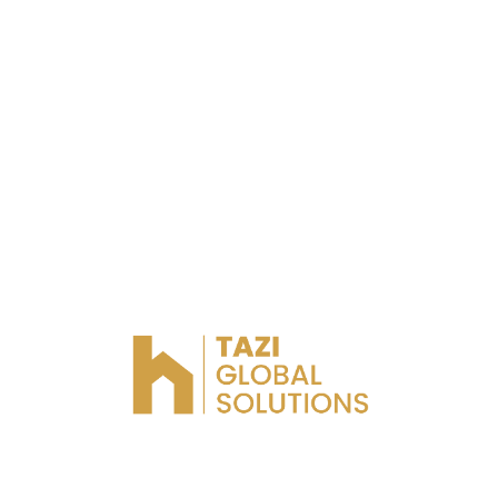
VIP VILLA
ter
Kénitra
Chambres
Les salles de b
6
4
Villa au Golf
ter
Kénitra
Chambres
Les salles de b
5
5